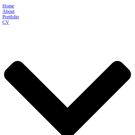
Home
About
Portfolio
CV