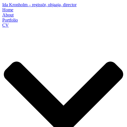
Ida Kronholm – regissör, ohjaaja, director
Home
About
Portfolio
CV