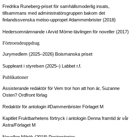
Fredrika Runeberg-priset för samhällsmoderlig insats,
tillsammans med administratörsgruppen bakom det
finlandssvenska metoo-uppropet #dammenbrister (2018)
Hedersomnämnande i Arvid Mörne-tävlingen för noveller (2017)
Förtroendeuppdrag
Jurymedlem (2025–2026)
Boismanska priset
Suppleant i styrelsen (2025–)
Labbet r.f.
Publikationer
Assisterande redaktör för Vem tror hon att hon är, Suzanne
Osten?
Ordfront förlag
Redaktör för antologin #Dammenbrister
Förlaget M
Kapitlet Fruktbarhetens förtryck i antologin Denna framtid är vår
Astra/Förlaget M
Novellen Milrök (2018)
Posterstories