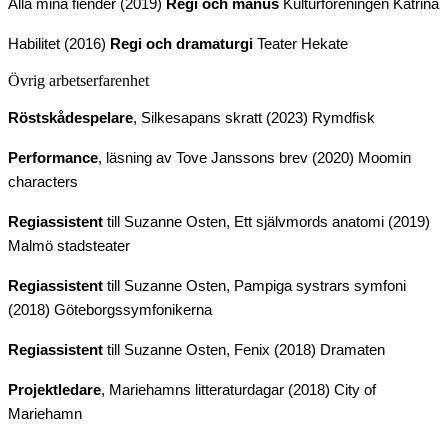
Alla mina fiender (2019)
Regi och manus
Kulturföreningen Katrina
Habilitet (2016)
Regi och dramaturgi
Teater Hekate
Övrig arbetserfarenhet
Röstskådespelare
, Silkesapans skratt (2023)
Rymdfisk
Performance
, läsning av Tove Janssons brev (2020)
Moomin
characters
Regiassistent
till Suzanne Osten, Ett självmords anatomi (2019)
Malmö stadsteater
Regiassistent
till Suzanne Osten, Pampiga systrars symfoni
(2018)
Göteborgssymfonikerna
Regiassistent
till Suzanne Osten, Fenix (2018)
Dramaten
Projektledare
, Mariehamns litteraturdagar (2018)
City of
Mariehamn